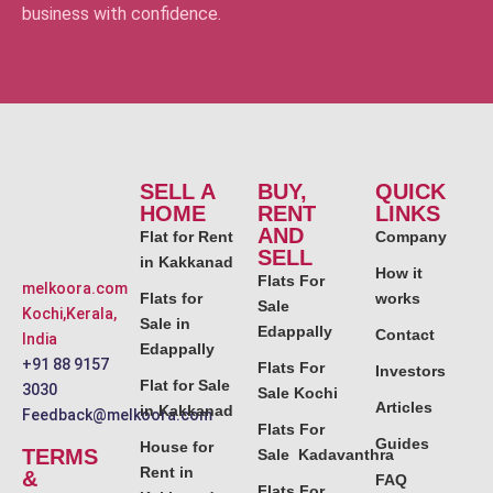
business with confidence.
SELL A
BUY,
QUICK
HOME
RENT
LINKS
AND
Flat for Rent
Company
SELL
in Kakkanad
How it
Flats For
melkoora.com
Flats for
works
Sale
Kochi,Kerala,
Sale in
Edappally
Contact
India
Edappally
+91 88 9157
Flats For
Investors
Flat for Sale
3030
Sale Kochi
Articles
in Kakkanad
Feedback@melkoora.com
Flats For
Guides
House for
TERMS
Sale Kadavanthra
Rent in
&
FAQ
Flats For