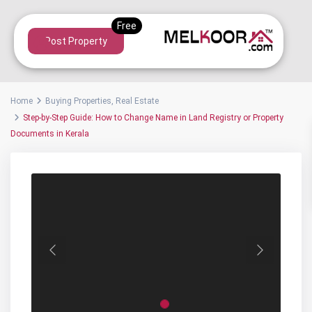
Post Property
Home
Buying Properties
,
Real Estate
Step-by-Step Guide: How to Change Name in Land Registry or Property
Documents in Kerala
Previous
Next