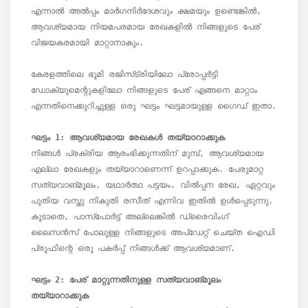
എന്നാൽ അൽപ്പം മാർഗനിർദേശവും ക്ഷമയും ഉണ്ടെങ്കിൽ, 
ആവശ്യമായ നിയമപരമായ രേഖകളിൽ നിങ്ങളുടെ പേര് 
വിജയകരമായി മാറ്റാനാകും.

കേരളത്തിലെ ഭൂമി രജിസ്‌ട്രിയിലോ പ്രോപ്പർട്ടി 
ഡോക്യുമെന്റുകളിലോ നിങ്ങളുടെ പേര് എങ്ങനെ മാറ്റാം 
എന്നതിനെക്കുറിച്ചുള്ള ഒരു ഘട്ടം ഘട്ടമായുള്ള ഗൈഡ് ഇതാ.

നിങ്ങൾ പ്രക്രിയ ആരംഭിക്കുന്നതിന് മുമ്പ്, ആവശ്യമായ 
എല്ലാ രേഖകളും തയ്യാറാണെന്ന് ഉറപ്പാക്കുക. പേരുമാറ്റ 
സത്യവാങ്മൂലം, യഥാർത്ഥ പട്ടയം, വിൽപ്പന രേഖ, ഏറ്റവും 
പുതിയ വസ്തു നികുതി രസീത് എന്നിവ ഇതിൽ ഉൾപ്പെടുന്നു. 
കൂടാതെ, പാസ്‌പോർട്ട് അല്ലെങ്കിൽ ഡ്രൈവിംഗ് 
ലൈസൻസ് പോലുള്ള നിങ്ങളുടെ അപ്‌ഡേറ്റ് ചെയ്ത ഐഡി 
പ്രൂഫിന്റെ ഒരു പകർപ്പ് നിങ്ങൾക്ക് ആവശ്യമാണ്.

ഘട്ടം 2: പേര് മാറ്റുന്നതിനുള്ള സത്യവാങ്മൂലം 