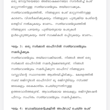
ഒരു നോട്ടറിയെയോ അഭിഭാഷകനെയോ സന്ദർശിച്ച് പേര് 
മാറ്റുന്നതിനുള്ള സത്യവാങ്മൂലം തയ്യാറാക്കുക. 
സത്യവാങ്മൂലത്തിൽ, നിങ്ങളുടെ പേര് മാറ്റുന്നതിനുള്ള 
കാരണം വിശദീകരിക്കുകയും നിങ്ങളുടെ പുതുക്കിയ പേരിന്റെ 
തെളിവ് നൽകുകയും വേണം. സത്യവാങ്മൂലത്തിൽ 
നിങ്ങളുടെ പഴയതും പുതിയതുമായ പേരുകൾ 
ഉൾപ്പെടുത്തുകയും രണ്ട് സാക്ഷികൾ ഒപ്പിടുകയും വേണം.

ഘട്ടം 3: ഒരു സർക്കാർ ഓഫീസിൽ സത്യവാങ്മൂലം 
സത്യവാങ്മൂലം തയ്യാറാക്കിയാൽ, നിങ്ങൾ അത് ഒരു 
സർക്കാർ ഓഫീസിൽ സമർപ്പിക്കേണ്ടതുണ്ട്. നിങ്ങൾ 
സത്യവാങ്മൂലം സമർപ്പിക്കുന്ന ഓഫീസ് നിങ്ങളുടെ 
വസ്തുവിന്റെ സ്ഥാനത്തെ ആശ്രയിച്ചിരിക്കും. കേരളത്തിൽ 
സബ് രജിസ്ട്രാർ ഓഫീസിന് ഭൂ രജിസ്ട്രിയും സ്വത്ത് 
രേഖകളും കൈകാര്യം ചെയ്യുന്നതിനുള്ള 
ഉത്തരവാദിത്തമുണ്ട്. ആവശ്യമായ രേഖകളും രജിസ്ട്രേഷൻ 
ഫീസും സഹിതം സത്യവാങ്മൂലം സമർപ്പിക്കണം.

ഘട്ടം 4: ഡോക്യുമെന്റുകളിൽ അപ്ഡേറ്റ് ചെയ്ത പേര് 