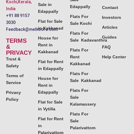
Kochi,Kerala,
Sale in
Edappally
Contact
India
Edappally
+91 88 9157
Flats For
Investors
Flat for Sale
3030
Sale Kochi
Articles
in Kakkanad
Feedback@melkoora.com
Flats For
Guides
House for
TERMS
Sale Kadavanthra
Rent in
&
FAQ
Flats For
PRIVACY
Kakkanad
Rent
Help Center
Trust &
Flat for Rent
Kakkanad
Safety
in Edappally
Flats For
Terms of
House for
Sale Kakkanad
Service
Rent in
Flats For
Edappally
Privacy
Sale
Policy
Flat for Sale
Kalamassery
in Vytilla
Flats For
Flat for Rent
Sale
in
Palarivattom
Palarivattom