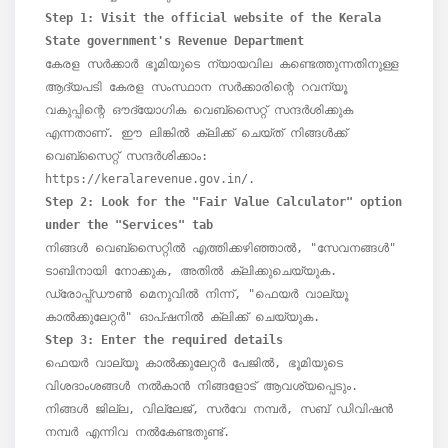
Step 1: Visit the official website of the Kerala 
State government's Revenue Department
കേരള സർക്കാർ ഭൂമിയുടെ ന്യായവില കണ്ടെത്തുന്നതിനുള്ള 
ആദ്യപടി കേരള സംസ്ഥാന സർക്കാരിന്റെ റവന്യൂ 
വകുപ്പിന്റെ ഔദ്യോഗിക വെബ്സൈറ്റ് സന്ദർശിക്കുക 
എന്നതാണ്. ഈ ലിങ്കിൽ ക്ലിക്ക് ചെയ്ത് നിങ്ങൾക്ക് 
വെബ്സൈറ്റ് സന്ദർശിക്കാം: 
Step 2: Look for the "Fair Value Calculator" option 
under the "Services" tab
നിങ്ങൾ വെബ്‌സൈറ്റിൽ എത്തിക്കഴിഞ്ഞാൽ, "സേവനങ്ങൾ" 
ടാബിനായി നോക്കുക, അതിൽ ക്ലിക്കുചെയ്യുക. 
ഡ്രോപ്പ്ഡൗൺ മെനുവിൽ നിന്ന്, "ഫെയർ വാല്യൂ 
Step 3: Enter the required details
ഫെയർ വാല്യൂ കാൽക്കുലേറ്റർ പേജിൽ, ഭൂമിയുടെ 
വിശദാംശങ്ങൾ നൽകാൻ നിങ്ങളോട് ആവശ്യപ്പെടും. 
നിങ്ങൾ ജില്ല, വില്ലേജ്, സർവേ നമ്പർ, സബ് ഡിവിഷൻ 