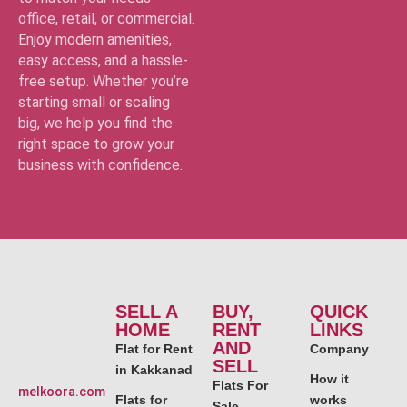
office, retail, or commercial.
Enjoy modern amenities,
easy access, and a hassle-
free setup. Whether you’re
starting small or scaling
big, we help you find the
right space to grow your
business with confidence.
SELL A
BUY,
QUICK
HOME
RENT
LINKS
AND
Flat for Rent
Company
SELL
in Kakkanad
How it
Flats For
melkoora.com
Flats for
works
Sale