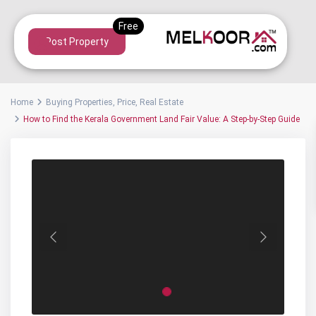
Post Property
Home
Buying Properties
,
Price
,
Real Estate
How to Find the Kerala Government Land Fair Value: A Step-by-Step Guide
Previous
Next