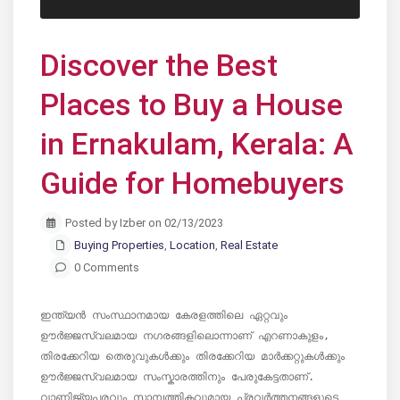
Discover the Best
Places to Buy a House
in Ernakulam, Kerala: A
Guide for Homebuyers
Posted by Izber on 02/13/2023
Buying Properties
,
Location
,
Real Estate
0 Comments
ഇന്ത്യൻ സംസ്ഥാനമായ കേരളത്തിലെ ഏറ്റവും 
ഊർജ്ജസ്വലമായ നഗരങ്ങളിലൊന്നാണ് എറണാകുളം, 
തിരക്കേറിയ തെരുവുകൾക്കും തിരക്കേറിയ മാർക്കറ്റുകൾക്കും 
ഊർജ്ജസ്വലമായ സംസ്കാരത്തിനും പേരുകേട്ടതാണ്. 
വാണിജ്യപരവും സാമ്പത്തികവുമായ പ്രവർത്തനങ്ങളുടെ 