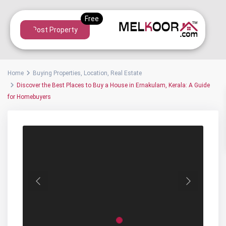
Post Property
Home
Buying Properties
,
Location
,
Real Estate
Discover the Best Places to Buy a House in Ernakulam, Kerala: A Guide
for Homebuyers
Previous
Next