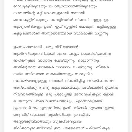
റോഡുകളിലൂടെയും പൊതുഗതാഗതത്തിലൂടെയും 
നഗരത്തിന്റെ മറ്റ് ഭാഗങ്ങളുമായി നന്നായി 
ബന്ധപ്പെട്ടിരിക്കുന്നു. വൈറ്റിലയിൽ നിരവധി സ്കൂളുകളും 
ആശുപത്രികളും ഉണ്ട്, ഇത് സ്കൂളിൽ പോകുന്ന കുട്ടികളുള്ള 
കുടുംബങ്ങൾക്ക് അനുയോജ്യമായ സ്ഥലമാക്കി മാറ്റുന്നു.

ഉപസംഹാരമായി, ഒരു വീട് വാങ്ങാൻ 
ആഗ്രഹിക്കുന്നവർക്കായി എറണാകുളം വൈവിധ്യമാർന്ന 
ഓപ്ഷനുകൾ വാഗ്ദാനം ചെയ്യുന്നു, ഓരോന്നിനും 
അതിന്റേതായ നേട്ടങ്ങൾ വാഗ്ദാനം ചെയ്യുന്നു. നിങ്ങൾ 
നല്ല അടിസ്ഥാന സൗകര്യങ്ങളും സാമൂഹിക 
സൗകര്യങ്ങളുമുള്ള നന്നായി വികസിപ്പിച്ച അയൽപക്കത്തെ 
അന്വേഷിക്കുന്ന ഒരു കുടുംബമായാലും അല്ലെങ്കിൽ ഉയർന്ന 
നിലവാരത്തിലുള്ള ഒരു പ്രോപ്പർട്ടി അന്വേഷിക്കുന്ന ജോലി 
ചെയ്യുന്ന പ്രൊഫഷണലായാലും, എറണാകുളത്ത് 
എല്ലാവർക്കും എന്തെങ്കിലും ഉണ്ട്. നിങ്ങൾ എറണാകുളത്ത് 
ഒരു വീട് വാങ്ങാൻ ആഗ്രഹിക്കുന്നുവെങ്കിൽ, 
തടസ്സങ്ങളില്ലാത്തതും സുഖപ്രദവുമായ 
ജീവിതാനുഭവത്തിനായി ഈ പ്രദേശങ്ങൾ പരിഗണിക്കുക.
