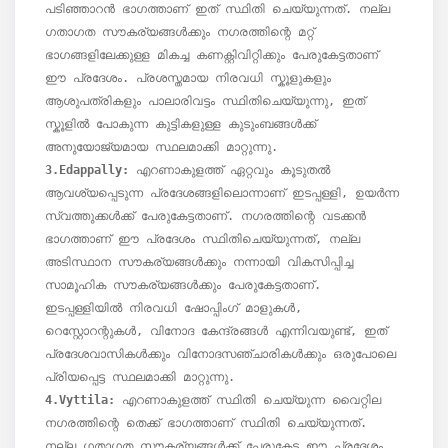
പടിഞ്ഞാറൻ ഭാഗത്താണ് ഇത് സ്ഥിതി ചെയ്യുന്നത്. നല്ല 
ഗതാഗത സൗകര്യങ്ങൾക്കും നഗരത്തിന്റെ മറ്റ് 
ഭാഗങ്ങളിലേക്കുള്ള മികച്ച കണക്റ്റിവിറ്റിക്കും പേരുകേട്ടതാണ് 
ഈ പ്രദേശം. പ്രശസ്തമായ നിരവധി സ്കൂളുകളും 
ആശുപത്രികളും പാലാരിവട്ടം സ്ഥിതിചെയ്യുന്നു, ഇത് 
സ്കൂളിൽ പോകുന്ന കുട്ടികളുള്ള കുടുംബങ്ങൾക്ക് 
3.Edappally: 
എറണാകുളത്ത് ഏറ്റവും കൂടുതൽ 
ആവശ്യപ്പെടുന്ന പ്രദേശങ്ങളിലൊന്നാണ് ഇടപ്പള്ളി, ഉയർന്ന 
സ്വത്തുക്കൾക്ക് പേരുകേട്ടതാണ്. നഗരത്തിന്റെ വടക്കൻ 
ഭാഗത്താണ് ഈ പ്രദേശം സ്ഥിതിചെയ്യുന്നത്, നല്ല 
അടിസ്ഥാന സൗകര്യങ്ങൾക്കും നന്നായി വികസിപ്പിച്ച 
സാമൂഹിക സൗകര്യങ്ങൾക്കും പേരുകേട്ടതാണ്. 
ഇടപ്പള്ളിയിൽ നിരവധി ഷോപ്പിംഗ് മാളുകൾ, 
റെസ്റ്റോറന്റുകൾ, വിനോദ കേന്ദ്രങ്ങൾ എന്നിവയുണ്ട്, ഇത് 
പ്രദേശവാസികൾക്കും വിനോദസഞ്ചാരികൾക്കും ഒരുപോലെ 
4.Vyttila:
 എറണാകുളത്ത് സ്ഥിതി ചെയ്യുന്ന വൈറ്റില 
നഗരത്തിന്റെ തെക്ക് ഭാഗത്താണ് സ്ഥിതി ചെയ്യുന്നത്. 
നല്ല ഗതാഗത സൗകര്യങ്ങൾക്ക് പേരുകേട്ട ഈ പ്രദേശം 