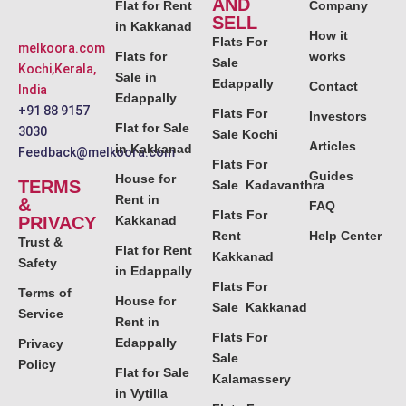
AND
Flat for Rent
Company
SELL
in Kakkanad
How it
Flats For
melkoora.com
Flats for
works
Sale
Kochi,Kerala,
Sale in
Edappally
Contact
India
Edappally
+91 88 9157
Flats For
Investors
Flat for Sale
3030
Sale Kochi
Articles
in Kakkanad
Feedback@melkoora.com
Flats For
Guides
House for
TERMS
Sale Kadavanthra
Rent in
&
FAQ
Flats For
PRIVACY
Kakkanad
Rent
Help Center
Trust &
Flat for Rent
Kakkanad
Safety
in Edappally
Flats For
Terms of
House for
Sale Kakkanad
Service
Rent in
Flats For
Edappally
Privacy
Sale
Policy
Flat for Sale
Kalamassery
in Vytilla