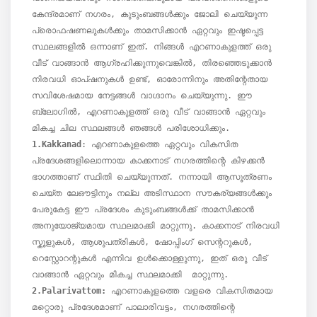
കേന്ദ്രമാണ് നഗരം, കുടുംബങ്ങൾക്കും ജോലി ചെയ്യുന്ന 
പ്രൊഫഷണലുകൾക്കും താമസിക്കാൻ ഏറ്റവും ഇഷ്ടപ്പെട്ട 
സ്ഥലങ്ങളിൽ ഒന്നാണ് ഇത്. നിങ്ങൾ എറണാകുളത്ത് ഒരു 
വീട് വാങ്ങാൻ ആഗ്രഹിക്കുന്നുവെങ്കിൽ, തിരഞ്ഞെടുക്കാൻ 
നിരവധി ഓപ്ഷനുകൾ ഉണ്ട്, ഓരോന്നിനും അതിന്റേതായ 
സവിശേഷമായ നേട്ടങ്ങൾ വാഗ്ദാനം ചെയ്യുന്നു. ഈ 
ബ്ലോഗിൽ, എറണാകുളത്ത് ഒരു വീട് വാങ്ങാൻ ഏറ്റവും 
1.Kakkanad
: എറണാകുളത്തെ ഏറ്റവും വികസിത 
പ്രദേശങ്ങളിലൊന്നായ കാക്കനാട് നഗരത്തിന്റെ കിഴക്കൻ 
ഭാഗത്താണ് സ്ഥിതി ചെയ്യുന്നത്. നന്നായി ആസൂത്രണം 
ചെയ്ത ലേഔട്ടിനും നല്ല അടിസ്ഥാന സൗകര്യങ്ങൾക്കും 
പേരുകേട്ട ഈ പ്രദേശം കുടുംബങ്ങൾക്ക് താമസിക്കാൻ 
അനുയോജ്യമായ സ്ഥലമാക്കി മാറ്റുന്നു. കാക്കനാട് നിരവധി 
സ്കൂളുകൾ, ആശുപത്രികൾ, ഷോപ്പിംഗ് സെന്ററുകൾ, 
റെസ്റ്റോറന്റുകൾ എന്നിവ ഉൾക്കൊള്ളുന്നു, ഇത് ഒരു വീട് 
2.Palarivattom:
 എറണാകുളത്തെ വളരെ വികസിതമായ 
മറ്റൊരു പ്രദേശമാണ് പാലാരിവട്ടം, നഗരത്തിന്റെ 