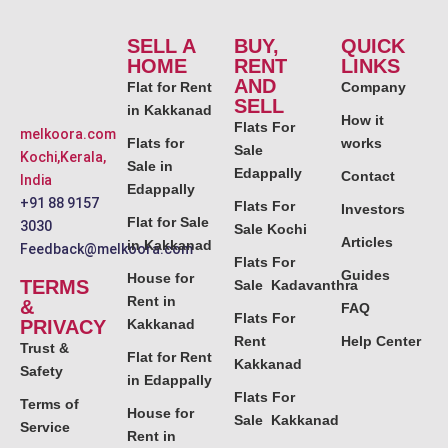
SELL A
BUY,
QUICK
HOME
RENT
LINKS
AND
Flat for Rent
Company
SELL
in Kakkanad
How it
Flats For
melkoora.com
Flats for
works
Sale
Kochi,Kerala,
Sale in
Edappally
Contact
India
Edappally
+91 88 9157
Flats For
Investors
Flat for Sale
3030
Sale Kochi
Articles
in Kakkanad
Feedback@melkoora.com
Flats For
Guides
House for
TERMS
Sale Kadavanthra
Rent in
&
FAQ
Flats For
PRIVACY
Kakkanad
Rent
Help Center
Trust &
Flat for Rent
Kakkanad
Safety
in Edappally
Flats For
Terms of
House for
Sale Kakkanad
Service
Rent in