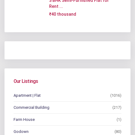
3 BHK Semi-Furnished Flat for
Rent ...
₹40 thousand
Our Listings
Apartment | Flat
(1016)
Commercial Building
(217)
Farm House
(1)
Godown
(80)