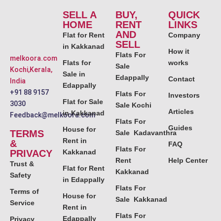
SELL A
BUY,
QUICK
HOME
RENT
LINKS
AND
Flat for Rent
Company
SELL
in Kakkanad
How it
Flats For
melkoora.com
Flats for
works
Sale
Kochi,Kerala,
Sale in
Edappally
Contact
India
Edappally
+91 88 9157
Flats For
Investors
Flat for Sale
3030
Sale Kochi
Articles
in Kakkanad
Feedback@melkoora.com
Flats For
Guides
House for
TERMS
Sale Kadavanthra
Rent in
&
FAQ
Flats For
PRIVACY
Kakkanad
Rent
Help Center
Trust &
Flat for Rent
Kakkanad
Safety
in Edappally
Flats For
Terms of
House for
Sale Kakkanad
Service
Rent in
Flats For
Edappally
Privacy