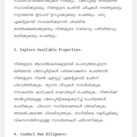
സ്ഥിതിവിവരക്കണക്കുകൾ നൽകും, പ്രോപ്പർട്ടി തിരയലിൽ 
സഹായിക്കുകയും നിങ്ങളുടെ പേരിൽ ചർച്ചകൾ നടത്തുകയും 
സുഗമമായ ഇടപാട് ഉറപ്പാക്കുകയും ചെയ്യും. ഒരു 
ഏജന്റുമായി സഹകരിക്കുന്നത് പ്രക്രിയ 
കാര്യക്ഷമമാക്കുകയും നിങ്ങളുടെ സമയവും പരിശ്രമവും 
ലാഭിക്കുകയും ചെയ്യും.

നിങ്ങളുടെ ആവശ്യകതകളുമായി പൊരുത്തപ്പെടുന്ന 
ലഭ്യമായ പ്രോപ്പർട്ടികൾ പര്യവേക്ഷണം ചെയ്യാൻ 
നിങ്ങളുടെ റിയൽ എസ്റ്റേറ്റ് ഏജന്റുമായി ചേർന്ന് 
പ്രവർത്തിക്കുക. തുറന്ന വീടുകൾ സന്ദർശിക്കുക, 
സ്വകാര്യ കാഴ്‌ചകൾ ഷെഡ്യൂൾ ചെയ്യുക, നിങ്ങൾക്ക് 
താൽപ്പര്യമുള്ള പ്രോപ്പർട്ടികളെക്കുറിച്ച് ചോദ്യങ്ങൾ 
ചോദിക്കുക. പ്രധാന സവിശേഷതകൾ ശ്രദ്ധിക്കുക, 
അയൽപക്കത്തെ വിലയിരുത്തുക, ഭാവിയിലെ വളർച്ചയ്ക്കും 
വികസനത്തിനുമുള്ള സാധ്യതകൾ പരിഗണിക്കുക.
