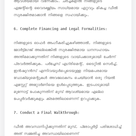
ആവശ്യമായി വന്നേക്കാം. ചർച്ചകളിൽ നിങ്ങളുടെ 
ഏജന്റിന്റെ വൈദഗ്ദ്ധ്യം സാധ്യമായ ഏറ്റവും മികച്ച ഡീൽ 
സുരക്ഷിതമാക്കാൻ നിങ്ങളെ സഹായിക്കും.

നിങ്ങളുടെ ഓഫർ അംഗീകരിച്ചുകഴിഞ്ഞാൽ, നിങ്ങളുടെ 
മോർട്ട്ഗേജ് അല്ലെങ്കിൽ സുരക്ഷിതമായ ധനസഹായം 
അന്തിമമാക്കുന്നതിന് നിങ്ങളുടെ വായ്പക്കാരുമായി ചേർന്ന് 
പ്രവർത്തിക്കുക. പർച്ചേസ് എഗ്രിമെന്റ്, ടൈറ്റിൽ സെർച്ച്, 
ഇൻഷുറൻസ് എന്നിവയുൾപ്പെടെയുള്ള നിയമപരമായ 
ഡോക്യുമെന്റുകൾ അവലോകനം ചെയ്യാൻ ഒരു റിയൽ 
എസ്റ്റേറ്റ് അറ്റോർണിയെ ഉൾപ്പെടുത്തുക. ഇടപാടുമായി 
മുന്നോട്ട് പോകുന്നതിന് മുമ്പ് ആവശ്യമായ എല്ലാ 
പേപ്പർവർക്കുകളും ക്രമത്തിലാണെന്ന് ഉറപ്പാക്കുക.

ഡീൽ അവസാനിപ്പിക്കുന്നതിന് മുമ്പ്, പ്രോപ്പർട്ടി പരിശോധിച്ച് 
അത് സമ്മതിച്ച അവസ്ഥയിലാണെന്ന് 