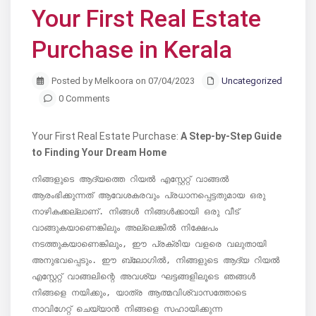
Your First Real Estate
Purchase in Kerala
Posted by Melkoora on 07/04/2023
Uncategorized
0 Comments
Your First Real Estate Purchase:
A Step-by-Step Guide
to Finding Your Dream Home
നിങ്ങളുടെ ആദ്യത്തെ റിയൽ എസ്റ്റേറ്റ് വാങ്ങൽ 
ആരംഭിക്കുന്നത് ആവേശകരവും പ്രധാനപ്പെട്ടതുമായ ഒരു 
നാഴികക്കല്ലാണ്. നിങ്ങൾ നിങ്ങൾക്കായി ഒരു വീട് 
വാങ്ങുകയാണെങ്കിലും അല്ലെങ്കിൽ നിക്ഷേപം 
നടത്തുകയാണെങ്കിലും, ഈ പ്രക്രിയ വളരെ വലുതായി 
അനുഭവപ്പെടും. ഈ ബ്ലോഗിൽ, നിങ്ങളുടെ ആദ്യ റിയൽ 
എസ്റ്റേറ്റ് വാങ്ങലിന്റെ അവശ്യ ഘട്ടങ്ങളിലൂടെ ഞങ്ങൾ 
നിങ്ങളെ നയിക്കും, യാത്ര ആത്മവിശ്വാസത്തോടെ 
നാവിഗേറ്റ് ചെയ്യാൻ നിങ്ങളെ സഹായിക്കുന്ന 