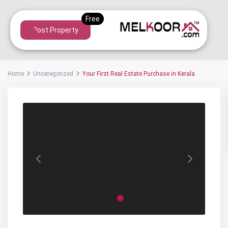
Post Property
Home
Uncategorized
Your First Real Estate Purchase in Kerala
Previous
Next