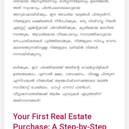
ശരിയായ ആസൂത്രണവും മാർഗ്ഗനിർദ്ദേശവും ഉണ്ടെങ്കിൽ, 
അത് സുഗമവും പ്രതിഫലദായകവുമായ 
അനുഭവമായിരിക്കും. ഈ അവശ്യ ഘട്ടങ്ങൾ പിന്തുടർന്ന്, 
നിങ്ങളുടെ ലക്ഷ്യങ്ങൾ നിർവചിക്കുക, ഒരു വിശ്വസ്ത റിയൽ 
എസ്റ്റേറ്റ് ഏജന്റുമായി പ്രവർത്തിക്കുക, കൃത്യമായ ജാഗ്രത 
നടത്തുക, ആവശ്യമായ നിയമപരവും സാമ്പത്തികവുമായ 
ഔപചാരികതകൾ പൂർത്തിയാക്കുക, നിങ്ങളുടെ സ്വപ്ന ഭവനം 
കണ്ടെത്തുന്നതിനുള്ള നിങ്ങളുടെ വഴിയിൽ നിങ്ങൾ 
നന്നായിരിക്കുന്നു.

ഓർക്കുക, ഈ പ്രക്രിയയ്ക്ക് അതിന്റെ വെല്ലുവിളികൾ 
ഉണ്ടായേക്കാം, എന്നാൽ ക്ഷമ, ഗവേഷണം, വിദഗ്ദ്ധ പിന്തുണ 
എന്നിവയാൽ നിങ്ങൾക്ക് ആത്മവിശ്വാസത്തോടെ യാത്ര 
നാവിഗേറ്റ് ചെയ്യാം. ഹാപ്പി ഹൗസ് ഹണ്ടിംഗ്, 
വീട്ടുടമസ്ഥതയിലേക്ക് ആദ്യ ചുവടുകൾ എടുത്തതിന് 
അഭിനന്ദനങ്ങൾ!
Your First Real Estate
Purchase: A Step-by-Step