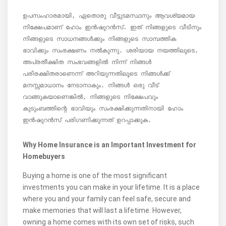
ഉപസംഹാരമായി, ഏതൊരു വീട്ടുടമസ്ഥനും ആവശ്യമായ 
നിക്ഷേപമാണ് ഹോം ഇൻഷുറൻസ്. ഇത് നിങ്ങളുടെ വീടിനും 
നിങ്ങളുടെ സാധനങ്ങൾക്കും നിങ്ങളുടെ സാമ്പത്തിക 
ഭാവിക്കും സംരക്ഷണം നൽകുന്നു. ശരിയായ നയത്തിലൂടെ, 
അപ്രതീക്ഷിത സംഭവങ്ങളിൽ നിന്ന് നിങ്ങൾ 
പരിരക്ഷിതരാണെന്ന് അറിയുന്നതിലൂടെ നിങ്ങൾക്ക് 
മനസ്സമാധാനം നേടാനാകും. നിങ്ങൾ ഒരു വീട് 
വാങ്ങുകയാണെങ്കിൽ, നിങ്ങളുടെ നിക്ഷേപവും 
കുടുംബത്തിന്റെ ഭാവിയും സംരക്ഷിക്കുന്നതിനായി ഹോം 
ഇൻഷുറൻസ് പരിഗണിക്കുന്നത് ഉറപ്പാക്കുക.
Why Home Insurance is an Important Investment for
Homebuyers
Buying a home is one of the most significant
investments you can make in your lifetime. It is a place
where you and your family can feel safe, secure and
make memories that will last a lifetime. However,
owning a home comes with its own set of risks, such