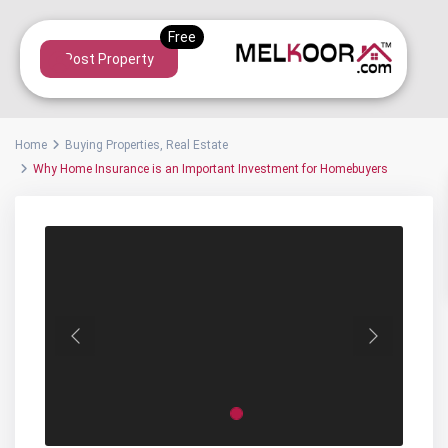
Post Property
Home
Buying Properties
,
Real Estate
Why Home Insurance is an Important Investment for Homebuyers
Previous
Next