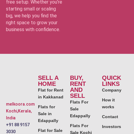
free setup. Whether you’re
starting small or scaling
big, we help you find the
right space to grow your
business with confidence.
SELL A
BUY,
QUICK
HOME
RENT
LINKS
AND
Flat for Rent
Company
SELL
in Kakkanad
How it
Flats For
melkoora.com
Flats for
works
Sale
Kochi,Kerala,
Sale in
Edappally
Contact
India
Edappally
+91 88 9157
Flats For
Investors
Flat for Sale
3030
Sale Kochi