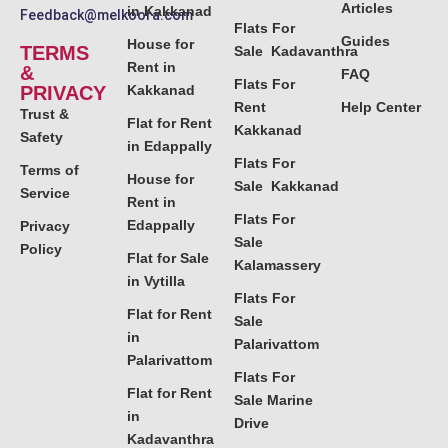
Articles
in Kakkanad
Feedback@melkoora.com
Flats For
Guides
House for
TERMS
Sale Kadavanthra
Rent in
&
FAQ
Flats For
PRIVACY
Kakkanad
Rent
Help Center
Trust &
Flat for Rent
Kakkanad
Safety
in Edappally
Flats For
Terms of
House for
Sale Kakkanad
Service
Rent in
Flats For
Edappally
Privacy
Sale
Policy
Flat for Sale
Kalamassery
in Vytilla
Flats For
Flat for Rent
Sale
in
Palarivattom
Palarivattom
Flats For
Flat for Rent
Sale Marine
in
Drive
Kadavanthra