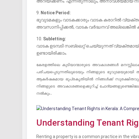
അറിയിക്കണം. എന്നിരുന്നാലും, അനാവശ്യമായ നാശനഷ
9.
Notice Period:
ഭൂവുടമകളും വാടകക്കാരും വാടക കരാറിൽ വ്യക്തമാ
അവസാനിപ്പിക്കൽ, വാടക വർദ്ധനവ് അല്ലെങ്കിൽ കു
10.
Subletting:
വാടക ഉടമ്പടി സബ്ലെറ്റ് ചെയ്യുന്നത് വ്യക്തമായ
ഉണ്ടായിരിക്കാം.
കേരളത്തിലെ കുടിയാന്മാരുടെ അവകാശങ്ങൾ മനസ്സിലാക്ക
പരിചയപ്പെടുന്നതിലൂടെയും നിങ്ങളുടെ ഭൂവുടമയുമായി
ആകർഷകമായ ഭൂപ്രകൃതിയിൽ നിങ്ങൾക്ക് സുരക്ഷിതവും 
നിങ്ങളുടെ അവകാശങ്ങളെക്കുറിച്ച് ചോദ്യങ്ങളുണ്ടെങ്
നൽകും.
Understanding Tenant Rig
Renting a property is a common practice in the vib