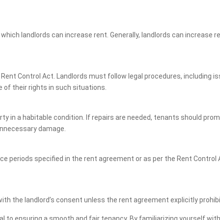
hich landlords can increase rent. Generally, landlords can increase ren
 Rent Control Act. Landlords must follow legal procedures, including is
e of their rights in such situations.
ty in a habitable condition. If repairs are needed, tenants should prom
 unnecessary damage.
e periods specified in the rent agreement or as per the Rent Control 
ith the landlord’s consent unless the rent agreement explicitly prohibi
l to ensuring a smooth and fair tenancy. By familiarizing yourself wit