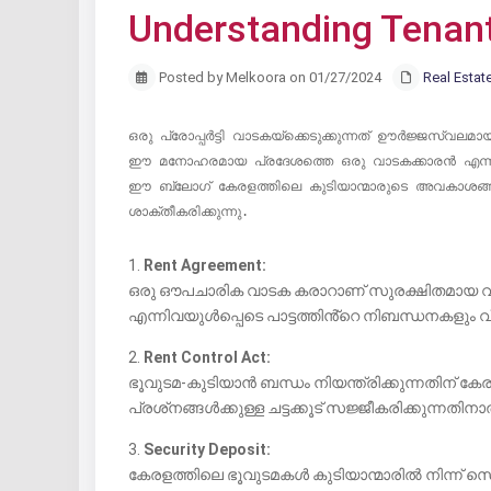
Understanding Tenant
Posted by Melkoora on 01/27/2024
Real Estat
ഒരു പ്രോപ്പർട്ടി വാടകയ്‌ക്കെടുക്കുന്നത് ഊർജ്ജസ്വലമായ കേരളത്തിൽ ഒരു സാധാരണ സമ്പ്രദായമാണ്, അവിടെ വാടക താമസത്തിനുള്ള ആവശ്യം വൈവിധ്യവും ചലനാത്മകവുമാണ്. 
ഈ മനോഹരമായ പ്രദേശത്തെ ഒരു വാടകക്കാരൻ എന്ന നില
ഈ ബ്ലോഗ് കേരളത്തിലെ കുടിയാന്മാരുടെ അവകാശങ്ങളെക
ശാക്തീകരിക്കുന്നു.
1.
Rent Agreement:
ഒരു ഔപചാരിക വാടക കരാറാണ് സുരക്ഷിതമായ വാ
എന്നിവയുൾപ്പെടെ പാട്ടത്തിൻ്റെ നിബന്ധനകളും വ
2.
Rent Control Act:
ഭൂവുടമ-കുടിയാൻ ബന്ധം നിയന്ത്രിക്കുന്നതിന് ക
പ്രശ്‌നങ്ങൾക്കുള്ള ചട്ടക്കൂട് സജ്ജീകരിക്കുന
3.
Security Deposit:
കേരളത്തിലെ ഭൂവുടമകൾ കുടിയാന്മാരിൽ നിന്ന് സെക്