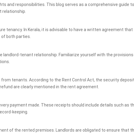
rights and responsibilities. This blog serves as a comprehensive guide t
 relationship.
e tenancy. In Kerala, it is advisable to have a written agreement that
 of both parties.
e landlord-tenant relationship. Familiarize yourself with the provisions
tions.
t from tenants. According to the Rent Control Act, the security depos
refund are clearly mentioned in the rent agreement.
 every payment made. These receipts should include details such as the
record-keeping.
ent of the rented premises. Landlords are obligated to ensure that the