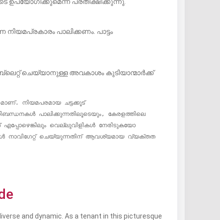
ഉപയോഗിക്കുമെന്ന് പ്രതീക്ഷിക്കുന്നു.
ണ നിയമപ്രകാരം പാലിക്കണം. പാട്ടം
്ലെറ്റ് ചെയ്യാനുള്ള അവകാശം കുടിയാന്മാർക്ക്
ണ്. നിയമപരമായ ചട്ടക്കൂട് 
ിബന്ധനകൾ പാലിക്കുന്നതിലൂടെയും, കേരളത്തിലെ 
എപ്പോഴെങ്കിലും വെല്ലുവിളികൾ നേരിടുകയോ 
തകൾ നാവിഗേറ്റ് ചെയ്യുന്നതിന് ആവശ്യമായ വ്യക്തത 
ide
iverse and dynamic. As a tenant in this picturesque