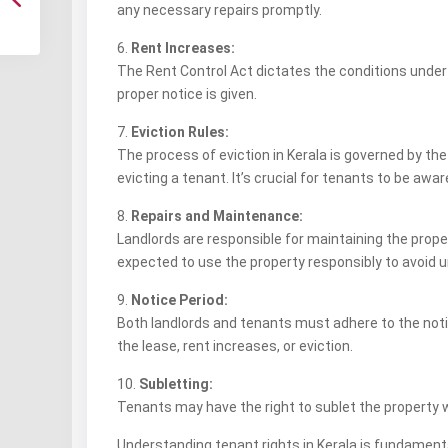
any necessary repairs promptly.
6.
Rent Increases:
The Rent Control Act dictates the conditions under w
proper notice is given.
7.
Eviction Rules:
The process of eviction in Kerala is governed by the
evicting a tenant. It’s crucial for tenants to be awar
8.
Repairs and Maintenance:
Landlords are responsible for maintaining the proper
expected to use the property responsibly to avoid
9.
Notice Period:
Both landlords and tenants must adhere to the notic
the lease, rent increases, or eviction.
10.
Subletting:
Tenants may have the right to sublet the property w
Understanding tenant rights in Kerala is fundamenta