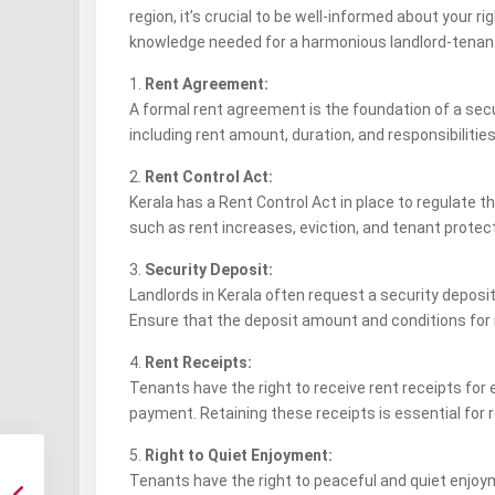
region, it’s crucial to be well-informed about your 
knowledge needed for a harmonious landlord-tenant
1.
Rent Agreement:
A formal rent agreement is the foundation of a secur
including rent amount, duration, and responsibilities
2.
Rent Control Act:
Kerala has a Rent Control Act in place to regulate th
such as rent increases, eviction, and tenant protec
3.
Security Deposit:
Landlords in Kerala often request a security deposi
Ensure that the deposit amount and conditions for 
4.
Rent Receipts:
Tenants have the right to receive rent receipts for
payment. Retaining these receipts is essential for 
5.
Right to Quiet Enjoyment:
Tenants have the right to peaceful and quiet enjoym