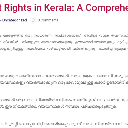
 Rights in Kerala: A Compreh
e
,
Uncategorized
0 Comments
യിൽ, നിങ്ങളുടെ അവകാശങ്ങളെയും ഉത്തരവാദിത്തങ്ങളെയും കുറിച്ച് നന
്കുറിച്ചുള്ള സമഗ്രമായ വഴികാട്ടിയായി വർത്തിക്കുന്നു, യോജിച്ച ഭൂവു
ടകയുടെ അടിസ്ഥാനം. കേരളത്തിൽ, വാടക തുക, കാലാവധി, ഇരുകക്
്യവസ്ഥകളും വ്യക്തമാക്കുന്ന ഒരു രേഖാമൂലമുള്ള കരാർ ഉണ്ടായിരിക്
േരളത്തിൽ ഒരു വാടക നിയന്ത്രണ നിയമം നിലവിലുണ്ട്. വാടക വർദ്ധന,
്നതിനാൽ, ഈ നിയമത്തിലെ വ്യവസ്ഥകൾ സ്വയം പരിചയപ്പെടുത്തുക.
യൂരിറ്റി ഡെപ്പോസിറ്റ് ആവശ്യപ്പെടാറുണ്ട്. വാടക നിയന്ത്രണ നിയമം