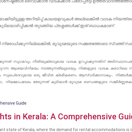
്ടങ്ങൾ ഒഴിവാക്കാൻ വാടകക്കാർ പ്രോപ്പർട്ടി ഉത്തരവാദിത്തത്തോടെ 
ക്കിയിട്ടുള്ള അറിയിപ്പ് കാലയളവുകൾ അല്ലെങ്കിൽ വാടക നിയന്ത്ര
ടിയൊഴിപ്പിക്കൽ തുടങ്ങിയ പ്രശ്നങ്ങൾക്ക് ഇത് ബാധകമാണ്
ി നിരോധിക്കുന്നില്ലെങ്കിൽ, ഭൂവുടമയുടെ സമ്മതത്തോടെ സ്വത്ത് സബ
ുന്നത് സുഗമവും നീതിയുക്തവുമായ വാടക ഉറപ്പാക്കുന്നതിന് അടിസ്ഥാനപരമാ
 തുറന്ന ആശയവിനിമയം നടത്തുന്നതിലൂടെയും നിങ്ങളുടെ വാടക കരാറിലെ ന
സുഖപ്രദവുമായ ഒരു ജീവിത ക്രമീകരണം ആസ്വദിക്കാനാകും. നിങ്ങൾക്ക് 
കിലോ, നിയമോപദേശം തേടുന്നത് കുടിയാൻ-ഭൂവുടമ ബന്ധങ്ങളുടെ സങ്കീർണ്ണ
hts in Kerala: A Comprehensive Gu
rant state of Kerala, where the demand for rental accommodations is d