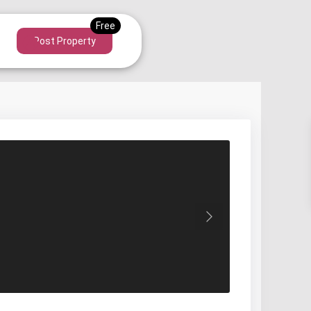
Post Property
Next