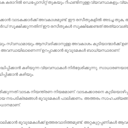
 കരാറിൽ ഡെപ്പോസിറ്റ് തുകയും റീഫണ്ടിനുള്ള വ്യവസ്ഥകളും വ്യക്തമായി
്കാൻ വാടകക്കാർക്ക് അവകാശമുണ്ട്. ഈ രസീതുകളിൽ അടച്ച തുക, അ
ോർഡ് സൂക്ഷിക്കുന്നതിന് ഈ രസീതുകൾ സൂക്ഷിക്കേണ്ടത് അത്യാവശ്
ം സ്വസ്ഥമായും ആസ്വദിക്കാനുള്ള അവകാശം കുടിയാന്മാർക്ക് ഉണ്ട
വസ്ഥയിലാണെന്ന് ഉറപ്പാക്കാൻ ഭൂവുടമകൾ ബാധ്യസ്ഥരാണ്.
ധിപ്പിക്കാൻ കഴിയുന്ന വ്യവസ്ഥകൾ നിർദ്ദേശിക്കുന്നു. സാധാരണയാ
്പിക്കാൻ കഴിയും.
ിക്കുന്നത് വാടക നിയന്ത്രണ നിയമമാണ്. വാടകക്കാരനെ കുടിയൊഴിപ്പിക
രമായ നടപടിക്രമങ്ങൾ ഭൂവുടമകൾ പാലിക്കണം. അത്തരം സാഹചര്യങ്ങ
്രധാനമാണ്.
ാൻ ഭൂവുടമകൾക്ക് ഉത്തരവാദിത്തമുണ്ട്. അറ്റകുറ്റപ്പണികൾ ആവ