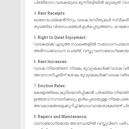
പ്രതിമാസ വാടകയുടെ മൂന്നിരട്ടിയിൽ കൂടരുത്. വാടക
4.
Rent Receipts:
ഓരോ പേയ്‌മെൻ്റിനും വാടക രസീതുകൾ സ്വീകരിക
തുടങ്ങിയ വിശദാംശങ്ങൾ ഉൾപ്പെടുത്തണം. റെക്ക
5.
Right to Quiet Enjoyment:
വാടകയ്ക്ക് എടുത്ത സ്ഥലങ്ങളിൽ സമാധാനപരമായു
അഭിസംബോധന ചെയ്ത്, വസ്തു വാസയോഗ്യമായ അ
6.
Rent Increases:
വാടക നിയന്ത്രണ നിയമം ഭൂവുടമകൾക്ക് വാടക വർദ്
അവസാനിച്ചതിന് ശേഷം ഭൂവുടമകൾക്ക് വാടക വർദ്ധിപ
7.
Eviction Rules:
കേരളത്തിലെ കുടിയൊഴിപ്പിക്കൽ പ്രക്രിയ നിയന്ത്ര
ഉത്തരവ് സമ്പാദിക്കലും ഉൾപ്പെടെയുള്ള നിയമപ
അവകാശങ്ങളെക്കുറിച്ച് ബോധവാന്മാരാകേണ്ടത് പ
8.
Repairs and Maintenance:
വാസയോഗ്യമായ അവസ്ഥയിൽ വസ്തുവിനെ പരിപാലിക്ക