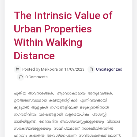
The Intrinsic Value of
Urban Properties
Within Walking
Distance
Posted by Melkoora on 11/09/2023
Uncategorized
0 Comments
പുതിയ അവസരങ്ങൾ, ആവേശകരമായ അനുഭവങ്ങൾ, 
ഊർജ്ജസ്വലമായ കമ്മ്യൂണിറ്റികൾ എന്നിവയ്ക്കായി 
കൂടുതൽ ആളുകൾ നഗരങ്ങളിലേക്ക് ഒഴുകുന്നതിനാൽ 
നഗരജീവിതം വർഷങ്ങളായി വളരെയധികം പ്രശസ്തി 
നേടിയിട്ടുണ്ട്. ദൈനംദിന അവശ്യവസ്തുക്കളുടെയും വിനോദ 
സൗകര്യങ്ങളുടെയും സാമീപ്യമാണ് നഗരജീവിതത്തിൽ 
ഏറ്റവും കൂടുതൽ ആവശ്യപ്പെടുന്ന സവിശേഷതകളിലൊന്ന്. 