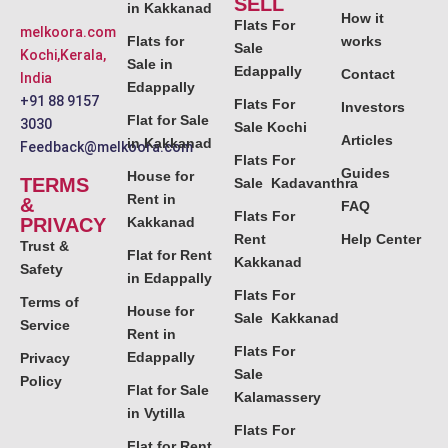
SELL
in Kakkanad
How it
Flats For
melkoora.com
Flats for
works
Sale
Kochi,Kerala,
Sale in
Edappally
Contact
India
Edappally
+91 88 9157
Flats For
Investors
Flat for Sale
3030
Sale Kochi
Articles
in Kakkanad
Feedback@melkoora.com
Flats For
Guides
House for
TERMS
Sale Kadavanthra
Rent in
&
FAQ
Flats For
PRIVACY
Kakkanad
Rent
Help Center
Trust &
Flat for Rent
Kakkanad
Safety
in Edappally
Flats For
Terms of
House for
Sale Kakkanad
Service
Rent in
Flats For
Edappally
Privacy
Sale
Policy
Flat for Sale
Kalamassery
in Vytilla
Flats For
Flat for Rent