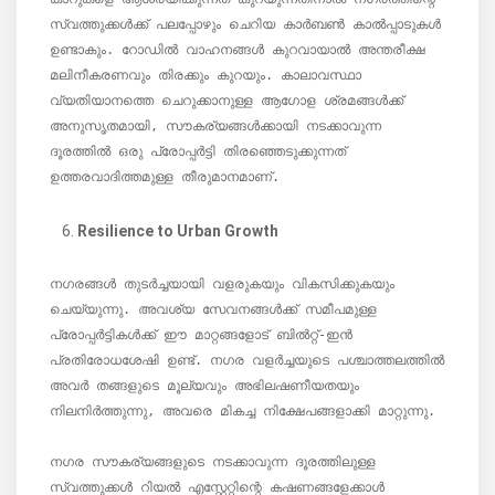
സ്വത്തുക്കൾക്ക് പലപ്പോഴും ചെറിയ കാർബൺ കാൽപ്പാടുകൾ 
ഉണ്ടാകും. റോഡിൽ വാഹനങ്ങൾ കുറവായാൽ അന്തരീക്ഷ 
മലിനീകരണവും തിരക്കും കുറയും. കാലാവസ്ഥാ 
വ്യതിയാനത്തെ ചെറുക്കാനുള്ള ആഗോള ശ്രമങ്ങൾക്ക് 
അനുസൃതമായി, സൗകര്യങ്ങൾക്കായി നടക്കാവുന്ന 
ദൂരത്തിൽ ഒരു പ്രോപ്പർട്ടി തിരഞ്ഞെടുക്കുന്നത് 
ഉത്തരവാദിത്തമുള്ള തീരുമാനമാണ്.
Resilience to Urban Growth
നഗരങ്ങൾ തുടർച്ചയായി വളരുകയും വികസിക്കുകയും 
ചെയ്യുന്നു. അവശ്യ സേവനങ്ങൾക്ക് സമീപമുള്ള 
പ്രോപ്പർട്ടികൾക്ക് ഈ മാറ്റങ്ങളോട് ബിൽറ്റ്-ഇൻ 
പ്രതിരോധശേഷി ഉണ്ട്. നഗര വളർച്ചയുടെ പശ്ചാത്തലത്തിൽ 
അവർ തങ്ങളുടെ മൂല്യവും അഭിലഷണീയതയും 
നിലനിർത്തുന്നു, അവരെ മികച്ച നിക്ഷേപങ്ങളാക്കി മാറ്റുന്നു.

നഗര സൗകര്യങ്ങളുടെ നടക്കാവുന്ന ദൂരത്തിലുള്ള 
സ്വത്തുക്കൾ റിയൽ എസ്റ്റേറ്റിന്റെ കഷണങ്ങളേക്കാൾ 