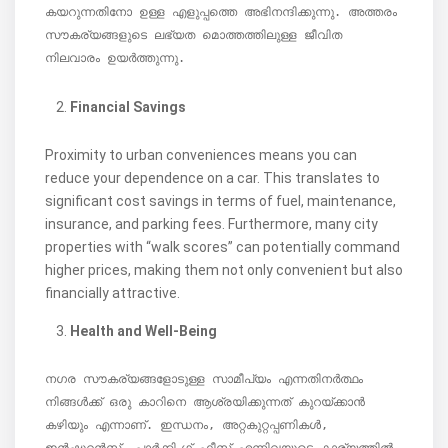
കയറുന്നതിനോ ഉള്ള എളുപ്പത്തെ അഭിനന്ദിക്കുന്നു. അത്തരം 
സൗകര്യങ്ങളുടെ ലഭ്യത മൊത്തത്തിലുള്ള ജീവിത 
നിലവാരം ഉയർത്തുന്നു.
Financial Savings
Proximity to urban conveniences means you can
reduce your dependence on a car. This translates to
significant cost savings in terms of fuel, maintenance,
insurance, and parking fees. Furthermore, many city
properties with “walk scores” can potentially command
higher prices, making them not only convenient but also
financially attractive.
Health and Well-Being
നഗര സൗകര്യങ്ങളോടുള്ള സാമീപ്യം എന്നതിനർത്ഥം 
നിങ്ങൾക്ക് ഒരു കാറിനെ ആശ്രയിക്കുന്നത് കുറയ്ക്കാൻ 
കഴിയും എന്നാണ്. ഇന്ധനം, അറ്റകുറ്റപ്പണികൾ, 