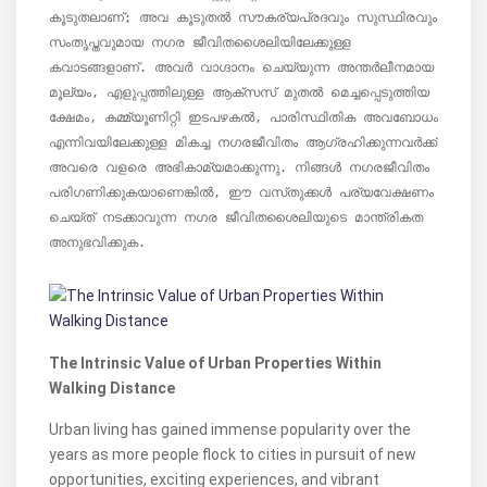
കൂടുതലാണ്; അവ കൂടുതൽ സൗകര്യപ്രദവും സുസ്ഥിരവും 
സംതൃപ്തവുമായ നഗര ജീവിതശൈലിയിലേക്കുള്ള 
കവാടങ്ങളാണ്. അവർ വാഗ്ദാനം ചെയ്യുന്ന അന്തർലീനമായ 
മൂല്യം, എളുപ്പത്തിലുള്ള ആക്‌സസ് മുതൽ മെച്ചപ്പെടുത്തിയ 
ക്ഷേമം, കമ്മ്യൂണിറ്റി ഇടപഴകൽ, പാരിസ്ഥിതിക അവബോധം 
എന്നിവയിലേക്കുള്ള മികച്ച നഗരജീവിതം ആഗ്രഹിക്കുന്നവർക്ക് 
അവരെ വളരെ അഭികാമ്യമാക്കുന്നു. നിങ്ങൾ നഗരജീവിതം 
പരിഗണിക്കുകയാണെങ്കിൽ, ഈ വസ്‌തുക്കൾ പര്യവേക്ഷണം 
ചെയ്‌ത് നടക്കാവുന്ന നഗര ജീവിതശൈലിയുടെ മാന്ത്രികത 
അനുഭവിക്കുക.
The Intrinsic Value of Urban Properties Within
Walking Distance
Urban living has gained immense popularity over the
years as more people flock to cities in pursuit of new
opportunities, exciting experiences, and vibrant