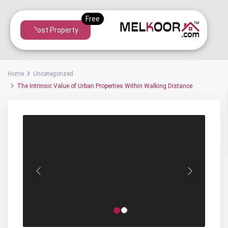
Post Property
Home
Uncategorized
The Intrinsic Value of Urban Properties Within Walking Distance
Previous
Next