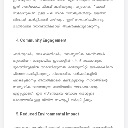
ഇൻഷുറൻസ്, പാർക്കിംഗ് ഫീസ് എന്നിവയുടെ കാര്യത്തിൽ 
ഇത് ഗണ്യമായ ചിലവ് ലാഭിക്കുന്നു. കൂടാതെ, "വാക്ക് 
സ്‌കോറുകൾ" ഉള്ള പല നഗര വസ്‌തുക്കൾക്കും ഉയർന്ന 
വിലകൾ കൽപ്പിക്കാൻ കഴിയും, ഇത് സൗകര്യപ്രദവും 
മാത്രമല്ല സാമ്പത്തികമായി ആകർഷകവുമാക്കുന്നു.
Community Engagement
പാർക്കുകൾ, ലൈബ്രറികൾ, സാംസ്കാരിക കേന്ദ്രങ്ങൾ 
തുടങ്ങിയ സാമുദായിക ഇടങ്ങളിൽ നിന്ന് നടക്കാവുന്ന 
ദൂരത്തിനുള്ളിൽ താമസിക്കുന്നത് കമ്മ്യൂണിറ്റി ഇടപഴകലിനെ 
പ്രോത്സാഹിപ്പിക്കുന്നു. പ്രാദേശിക പരിപാടികളിൽ 
പങ്കെടുക്കാനും അയൽക്കാരെ കണ്ടുമുട്ടാനും നഗരത്തിന്റെ 
സാമൂഹിക ഘടനയുടെ അവിഭാജ്യ ഘടകമാകാനും 
എളുപ്പമാണ്. ഈ സ്വന്തമായ ബോധം ഒരാളുടെ 
മൊത്തത്തിലുള്ള ജീവിത സംതൃപ്തി വർദ്ധിപ്പിക്കും
Reduced Environmental Impact
കാറുകളെ ആശ്രയിക്കുന്നത് കുറയുന്നതിനാൽ നഗരത്തിന്റെ 