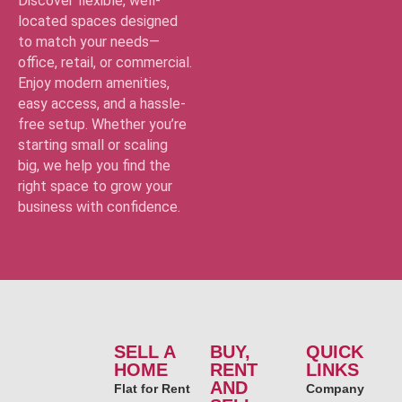
Discover flexible, well-
located spaces designed
to match your needs—
office, retail, or commercial.
Enjoy modern amenities,
easy access, and a hassle-
free setup. Whether you’re
starting small or scaling
big, we help you find the
right space to grow your
business with confidence.
SELL A
BUY,
QUICK
HOME
RENT
LINKS
AND
Flat for Rent
Company