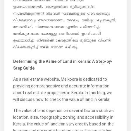
വിവരങ്ങൾ നിങ്ങൾക്ക് നൽകാൻ കഴിയും.

ഉപസംഹാരമായി, കേരളത്തിലെ ഭൂമിയുടെ വില 
നിശ്ചയിക്കുന്നതിന് നിരവധി ഘടകങ്ങളുടെ ഗവേഷണവും 
വിശകലനവും ആവശ്യമാണ്. സ്ഥലം, വലിപ്പം, ഭൂപ്രകൃതി, 
സോണിംഗ്, പ്രവേശനക്ഷമത എന്നിവ പരിഗണിച്ച്, 
മേൽക്കൂര.കോം പോലുള്ള ഓൺലൈൻ ഉറവിടങ്ങൾ 
ഉപയോഗിച്ച്, നിങ്ങൾക്ക് കേരളത്തിലെ ഭൂമിയുടെ വിപണി 
Determining the Value of Land in Kerala: A Step-by-
Step Guide
As a real estate website, Melkoora is dedicated to
providing comprehensive and accurate information
about real estate properties in Kerala. In this blog, we
will discuss how to check the value of land in Kerala.
The value of land depends on several factors such as
location, size, topography, zoning, and accessibility. In
Kerala, the value of land can vary greatly based on the
location and proximity to urban areas, transportation,