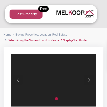
Post Property
Home
Buying Properties
,
Location
,
Real Estate
Determining the Value of Land in Kerala: A Step-by-Step Guide
Previous
Next