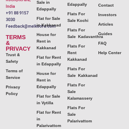
Sale in
Edappally
Contact
India
Edappally
+91 88 9157
Flats For
Investors
Flat for Sale
3030
Sale Kochi
Articles
in Kakkanad
Feedback@melkoora.com
Flats For
Guides
House for
TERMS
Sale Kadavanthra
Rent in
&
FAQ
Flats For
PRIVACY
Kakkanad
Rent
Help Center
Trust &
Flat for Rent
Kakkanad
Safety
in Edappally
Flats For
Terms of
House for
Sale Kakkanad
Service
Rent in
Flats For
Edappally
Privacy
Sale
Policy
Flat for Sale
Kalamassery
in Vytilla
Flats For
Flat for Rent
Sale
in
Palarivattom
Palarivattom