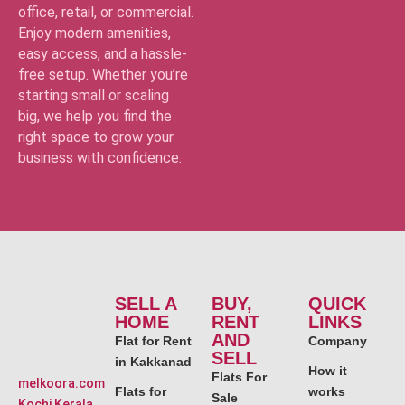
office, retail, or commercial.
Enjoy modern amenities,
easy access, and a hassle-
free setup. Whether you’re
starting small or scaling
big, we help you find the
right space to grow your
business with confidence.
SELL A
BUY,
QUICK
HOME
RENT
LINKS
AND
Flat for Rent
Company
SELL
in Kakkanad
How it
Flats For
melkoora.com
Flats for
works
Sale
Kochi,Kerala,