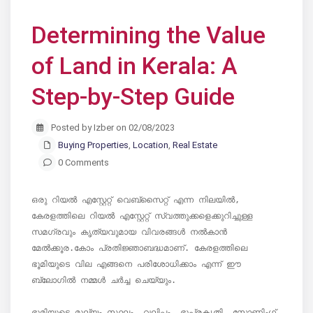
Determining the Value
of Land in Kerala: A
Step-by-Step Guide
Posted by Izber on 02/08/2023
Buying Properties
,
Location
,
Real Estate
0 Comments
ഒരു റിയൽ എസ്റ്റേറ്റ് വെബ്‌സൈറ്റ് എന്ന നിലയിൽ, 
കേരളത്തിലെ റിയൽ എസ്റ്റേറ്റ് സ്വത്തുക്കളെക്കുറിച്ചുള്ള 
സമഗ്രവും കൃത്യവുമായ വിവരങ്ങൾ നൽകാൻ 
മേൽക്കൂര.കോം പ്രതിജ്ഞാബദ്ധമാണ്. കേരളത്തിലെ 
ഭൂമിയുടെ വില എങ്ങനെ പരിശോധിക്കാം എന്ന് ഈ 
ബ്ലോഗിൽ നമ്മൾ ചർച്ച ചെയ്യും.

ഭൂമിയുടെ മൂല്യം സ്ഥലം, വലിപ്പം, ഭൂപ്രകൃതി, സോണിംഗ്, 