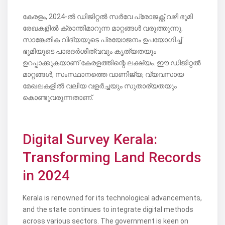
കേരളം, 2024-ൽ ഡിജിറ്റൽ സർവേ പ്രോജക്റ്റ് വഴി ഭൂമി
രേഖകളിൽ ക്രാന്തിമാറുന്ന മാറ്റങ്ങൾ വരുത്തുന്നു.
സാങ്കേതിക വിദ്യയുടെ പ്രയോജനം ഉപയോഗിച്ച്
ഭൂമിയുടെ പാരദർശിത്വവും കൃത്യതയും
ഉറപ്പാക്കുകയാണ് കേരളത്തിന്റെ ലക്ഷ്യം. ഈ ഡിജിറ്റൽ
മാറ്റങ്ങൾ, സംസ്ഥാനത്തെ വാണിജ്യ, വ്യവസായ
മേഖലകളിൽ വലിയ വളർച്ചയും സുതാര്യതയും
കൊണ്ടുവരുന്നതാണ്.
Digital Survey Kerala:
Transforming Land Records
in 2024
Kerala is renowned for its technological advancements,
and the state continues to integrate digital methods
across various sectors. The government is keen on