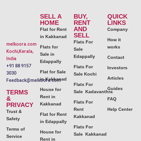
SELL A
BUY,
QUICK
HOME
RENT
LINKS
AND
Flat for Rent
Company
SELL
in Kakkanad
How it
Flats For
melkoora.com
Flats for
works
Sale
Kochi,Kerala,
Sale in
Edappally
Contact
India
Edappally
+91 88 9157
Flats For
Investors
Flat for Sale
3030
Sale Kochi
Articles
in Kakkanad
Feedback@melkoora.com
Flats For
Guides
House for
TERMS
Sale Kadavanthra
Rent in
&
FAQ
Flats For
PRIVACY
Kakkanad
Rent
Help Center
Trust &
Flat for Rent
Kakkanad
Safety
in Edappally
Flats For
Terms of
House for
Sale Kakkanad
Service
Rent in