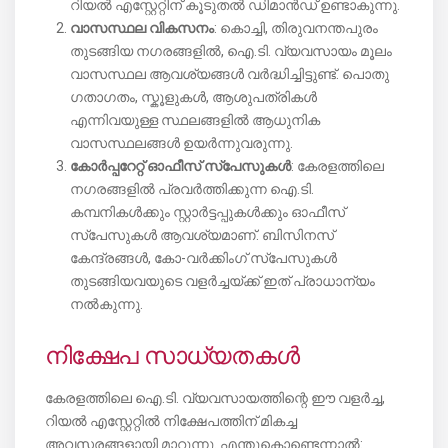
റിയൽ എസ്റ്റേറ്റിന് കൂടുതൽ ഡിമാൻഡ് ഉണ്ടാകുന്നു.
വാസസ്ഥല വികസനം
: കൊച്ചി, തിരുവനന്തപുരം
തുടങ്ങിയ നഗരങ്ങളിൽ, ഐ.ടി. വ്യവസായം മൂലം
വാസസ്ഥല ആവശ്യങ്ങൾ വർദ്ധിച്ചിട്ടുണ്ട്. പൊതു
ഗതാഗതം, സ്കൂളുകൾ, ആശുപത്രികൾ
എന്നിവയുള്ള സ്ഥലങ്ങളിൽ ആധുനിക
വാസസ്ഥലങ്ങൾ ഉയർന്നുവരുന്നു.
കോർപ്പറേറ്റ് ഓഫീസ് സ്പേസുകൾ
: കേരളത്തിലെ
നഗരങ്ങളിൽ പ്രവർത്തിക്കുന്ന ഐ.ടി.
കമ്പനികൾക്കും സ്റ്റാർട്ടപ്പുകൾക്കും ഓഫീസ്
സ്പേസുകൾ ആവശ്യമാണ്. ബിസിനസ്
കേന്ദ്രങ്ങൾ, കോ-വർക്കിംഗ് സ്പേസുകൾ
തുടങ്ങിയവയുടെ വളർച്ചയ്ക്ക് ഇത് പ്രാധാന്യം
നൽകുന്നു.
നിക്ഷേപ സാധ്യതകൾ
കേരളത്തിലെ ഐ.ടി. വ്യവസായത്തിന്റെ ഈ വളർച്ച,
റിയൽ എസ്റ്റേറ്റിൽ നിക്ഷേപത്തിന് മികച്ച
അവസരങ്ങളായി മാറുന്നു. എന്തുകൊണ്ടെന്നാൽ: