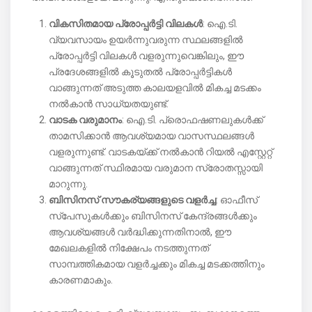
വികസിതമായ പ്രോപ്പർട്ടി വിലകൾ
: ഐ.ടി.
വ്യവസായം ഉയർന്നുവരുന്ന സ്ഥലങ്ങളിൽ
പ്രോപ്പർട്ടി വിലകൾ വളരുന്നുവെങ്കിലും, ഈ
പ്രദേശങ്ങളിൽ കൂടുതൽ പ്രോപ്പർട്ടികൾ
വാങ്ങുന്നത് അടുത്ത കാലയളവിൽ മികച്ച മടക്കം
നൽകാൻ സാധ്യതയുണ്ട്.
വാടക വരുമാനം
: ഐ.ടി. പ്രൊഫഷണലുകൾക്ക്
താമസിക്കാൻ ആവശ്യമായ വാസസ്ഥലങ്ങൾ
വളരുന്നുണ്ട്. വാടകയ്ക്ക് നൽകാൻ റിയൽ എസ്റ്റേറ്റ്
വാങ്ങുന്നത് സ്ഥിരമായ വരുമാന സ്രോതസ്സായി
മാറുന്നു.
ബിസിനസ് സൗകര്യങ്ങളുടെ വളർച്ച
: ഓഫീസ്
സ്പേസുകൾക്കും ബിസിനസ് കേന്ദ്രങ്ങൾക്കും
ആവശ്യങ്ങൾ വർദ്ധിക്കുന്നതിനാൽ, ഈ
മേഖലകളിൽ നിക്ഷേപം നടത്തുന്നത്
സാമ്പത്തികമായ വളർച്ചക്കും മികച്ച മടക്കത്തിനും
കാരണമാകും.