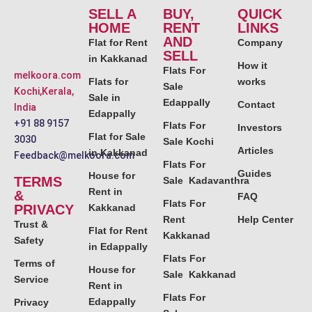
SELL A
BUY,
QUICK
HOME
RENT
LINKS
AND
Flat for Rent
Company
SELL
in Kakkanad
How it
Flats For
melkoora.com
Flats for
works
Sale
Kochi,Kerala,
Sale in
Edappally
Contact
India
Edappally
+91 88 9157
Flats For
Investors
Flat for Sale
3030
Sale Kochi
Articles
in Kakkanad
Feedback@melkoora.com
Flats For
Guides
House for
TERMS
Sale Kadavanthra
Rent in
&
FAQ
Flats For
PRIVACY
Kakkanad
Rent
Help Center
Trust &
Flat for Rent
Kakkanad
Safety
in Edappally
Flats For
Terms of
House for
Sale Kakkanad
Service
Rent in
Flats For
Edappally
Privacy